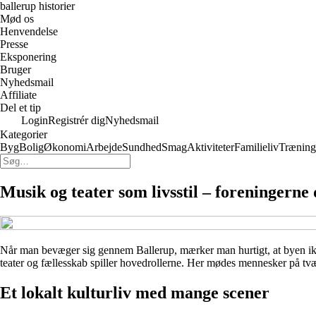
ballerup historier
Mød os
Henvendelse
Presse
Eksponering
Bruger
Nyhedsmail
Affiliate
Del et tip
Login
Registrér dig
Nyhedsmail
Kategorier
Byg
Bolig
Økonomi
Arbejde
Sundhed
Smag
Aktiviteter
Familieliv
Træning
Musik og teater som livsstil – foreningerne 
Når man bevæger sig gennem Ballerup, mærker man hurtigt, at byen ikke 
teater og fællesskab spiller hovedrollerne. Her mødes mennesker på tvæ
Et lokalt kulturliv med mange scener