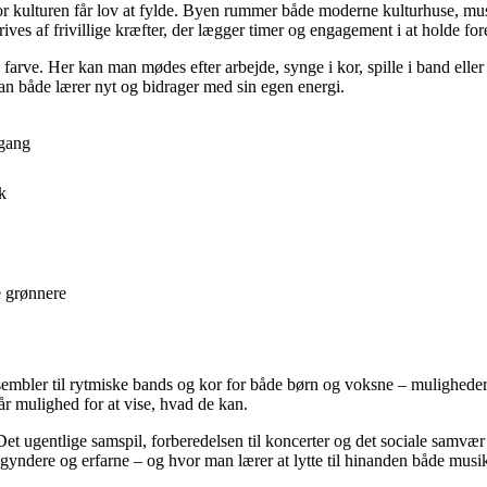
 kulturen får lov at fylde. Byen rummer både moderne kulturhuse, musi
rives af frivillige kræfter, der lægger timer og engagement i at holde fo
farve. Her kan man mødes efter arbejde, synge i kor, spille i band eller
an både lærer nyt og bidrager med sin egen energi.
 gang
k
se grønnere
ensembler til rytmiske bands og kor for både børn og voksne – mulighed
år mulighed for at vise, hvad de kan.
Det ugentlige samspil, forberedelsen til koncerter og det sociale samv
gyndere og erfarne – og hvor man lærer at lytte til hinanden både musi