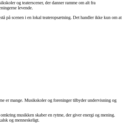
kskoler og teaterscener, der danner ramme om alt fra
reningerne levende.
 stå på scenen i en lokal teateropsætning. Det handler ikke kun om at
erne er mange. Musikskoler og foreninger tilbyder undervisning og
ær omkring musikken skaber en rytme, der giver energi og mening.
kalsk og menneskeligt.