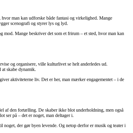
ted, hvor man kan udforske både fantasi og virkelighed. Mange
bygger scenografi og styrer lys og lyd.
 og mod. Mange beskriver det som et frirum – et sted, hvor man kan
vise og organisere, ville kulturlivet se helt anderledes ud.
il at skabe dynamik.
 giver aktiviteterne liv. Det er her, man mærker engagementet – i de
 del af den fortælling. De skaber ikke blot underholdning, men også
t ser på – det er noget, man deltager i.
 til noget, der gør byen levende. Og netop derfor er musik og teater i