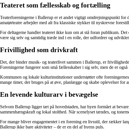
Teateret som fællesskab og fortælling
Teaterforeningerne i Ballerup er et andet vigtigt omdrejningspunkt for d
amatørteatre arbejder med alt fra klassiske stykker til nyskrevne forestil
For deltagerne handler teateret ikke kun om at stå foran publikum. Det
være sig selv og samtidig træde ind i en rolle, der udfordrer og udvikler
Frivillighed som drivkraft
Det, der binder musik- og teaterlivet sammen i Ballerup, er frivillighede
Foreningerne fungerer som små fællesskaber i sig selv, men de er også e
Kommunen og lokale kulturinstitutioner understøtter ofte foreningernes 
mange timer, der bruges på at øve, planlægge og skabe oplevelser for a
En levende kulturarv i bevægelse
Selvom Ballerup ligger tæt på hovedstaden, har byen formået at bevare s
sammenhængskraft og lokal stolthed. Når scenelyset tændes, og tonerne fy
For mange bliver engagementet i en forening en livsstil, der rækker langt 
Ballerup ikke bare aktiviteter – de er en del af byens puls.