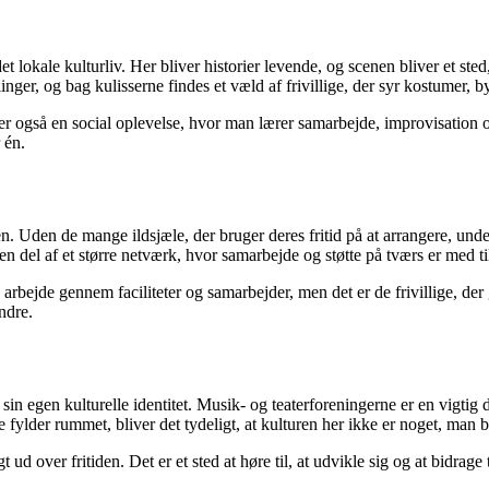
et lokale kulturliv. Her bliver historier levende, og scenen bliver et s
linger, og bag kulisserne findes et væld af frivillige, der syr kostumer, 
 er også en social oplevelse, hvor man lærer samarbejde, improvisation
 én.
n. Uden de mange ildsjæle, der bruger deres fritid på at arrangere, under
n del af et større netværk, hvor samarbejde og støtte på tværs er med t
arbejde gennem faciliteter og samarbejder, men det er de frivillige, der
ndre.
in egen kulturelle identitet. Musik- og teaterforeningerne er en vigtig
lder rummet, bliver det tydeligt, at kulturen her ikke er noget, man blo
ud over fritiden. Det er et sted at høre til, at udvikle sig og at bidrage