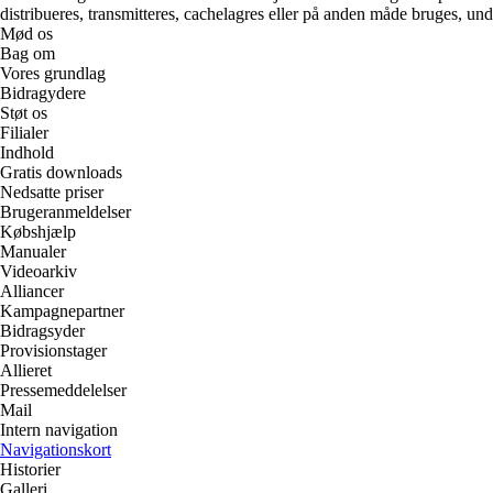
distribueres, transmitteres, cachelagres eller på anden måde bruges, und
Mød os
Bag om
Vores grundlag
Bidragydere
Støt os
Filialer
Indhold
Gratis downloads
Nedsatte priser
Brugeranmeldelser
Købshjælp
Manualer
Videoarkiv
Alliancer
Kampagnepartner
Bidragsyder
Provisionstager
Allieret
Pressemeddelelser
Mail
Intern navigation
Navigationskort
Historier
Galleri