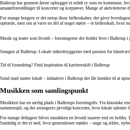
Ballerup har gennem årene opbygget et solidt ry som en kommune, hvor
amatørforestillinger til koncerter og korprøver. Mange af aktiviteterne d
For mange borgere er det netop disse fællesskaber, der giver hverdagen 
optræde, men om at være en del af noget større – et fællesskab, hvor m
Musik og teater som livsstil – foreningerne der holder livet i Ballerup i
Smagen af Ballerup: Lokale mikrobryggerier med passion for håndvær
Tid til forandring? Find inspiration til karriereskift i Ballerup
Sund mad starter lokalt – initiativer i Ballerup der får familier til at spi
Musikken som samlingspunkt
Musikken har en særlig plads i Ballerups foreningsliv. Fra klassiske 
sammenspil, og der arrangeres jævnligt koncerter, hvor lokale talenter f
For mange deltagere bliver musikken en livsstil snarere end en hobby. 
Samtidig er det et sted, hvor generationer mødes – unge og ældre, nybe