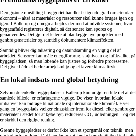
Den grønne omstilling i byggeriet handler i stigende grad om cirkulær
økonomi – altså at materialer og ressourcer skal kunne bruges igen og
igen. I Ballerup og omegn arbejdes der med at udvikle systemer, hvor
byggeaffald registreres digitalt, så det senere kan spores og
genanvendes. Det gør det lettere at planlægge nye projekter med
genbrugsmaterialer og samtidig dokumentere klimaeffekten.
Samtidig bliver digitalisering og dataindsamling en vigtig del af
arbejdet. Sensorer kan måle energiforbrug, støjniveau og luftkvalitet på
byggepladsen, så man løbende kan justere og forbedre processerne.
Det giver både et bedre arbejdsmiljø og et lavere klimaaftryk.
En lokal indsats med global betydning
Selvom de enkelte byggepladser i Ballerup kun udgør en lille del af det
samlede billede, er erfaringerne vigtige. De viser, hvordan lokale
initiativer kan bidrage til nationale og internationale klimamål. Hver
gang en byggeplads vælger elmaskiner frem for diesel, eller genbruger
materialer i stedet for at købe nyt, reduceres CO₂-udledningen – og det
er skridt i den rigtige retning.
Grønne byggepladser er derfor ikke kun et spørgsmål om teknik, men
om kulturforandring. Det handler om at tænke bæredygtighed ind i alle