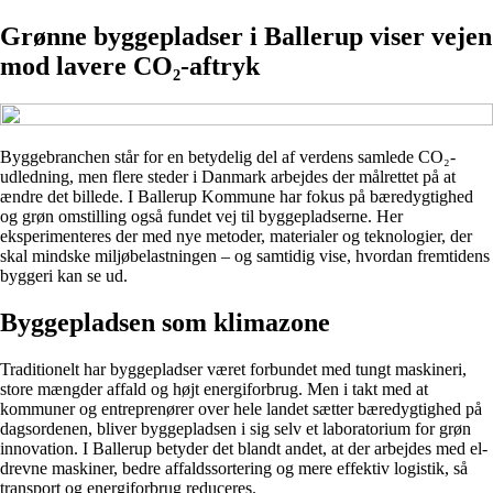
Grønne byggepladser i Ballerup viser vejen
mod lavere CO₂-aftryk
Byggebranchen står for en betydelig del af verdens samlede CO₂-
udledning, men flere steder i Danmark arbejdes der målrettet på at
ændre det billede. I Ballerup Kommune har fokus på bæredygtighed
og grøn omstilling også fundet vej til byggepladserne. Her
eksperimenteres der med nye metoder, materialer og teknologier, der
skal mindske miljøbelastningen – og samtidig vise, hvordan fremtidens
byggeri kan se ud.
Byggepladsen som klimazone
Traditionelt har byggepladser været forbundet med tungt maskineri,
store mængder affald og højt energiforbrug. Men i takt med at
kommuner og entreprenører over hele landet sætter bæredygtighed på
dagsordenen, bliver byggepladsen i sig selv et laboratorium for grøn
innovation. I Ballerup betyder det blandt andet, at der arbejdes med el-
drevne maskiner, bedre affaldssortering og mere effektiv logistik, så
transport og energiforbrug reduceres.