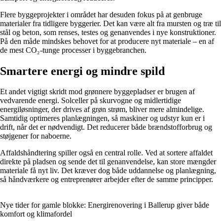
Flere byggeprojekter i området har desuden fokus på at genbruge
materialer fra tidligere byggerier. Det kan være alt fra mursten og træ til
stål og beton, som renses, testes og genanvendes i nye konstruktioner.
På den måde mindskes behovet for at producere nyt materiale – en af
de mest CO₂-tunge processer i byggebranchen.
Smartere energi og mindre spild
Et andet vigtigt skridt mod grønnere byggepladser er brugen af
vedvarende energi. Solceller på skurvogne og midlertidige
energiløsninger, der drives af grøn strøm, bliver mere almindelige.
Samtidig optimeres planlægningen, så maskiner og udstyr kun er i
drift, når det er nødvendigt. Det reducerer både brændstofforbrug og
støjgener for naboerne.
Affaldshåndtering spiller også en central rolle. Ved at sortere affaldet
direkte på pladsen og sende det til genanvendelse, kan store mængder
materiale få nyt liv. Det kræver dog både uddannelse og planlægning,
så håndværkere og entreprenører arbejder efter de samme principper.
Nye tider for gamle blokke: Energirenovering i Ballerup giver både
komfort og klimafordel