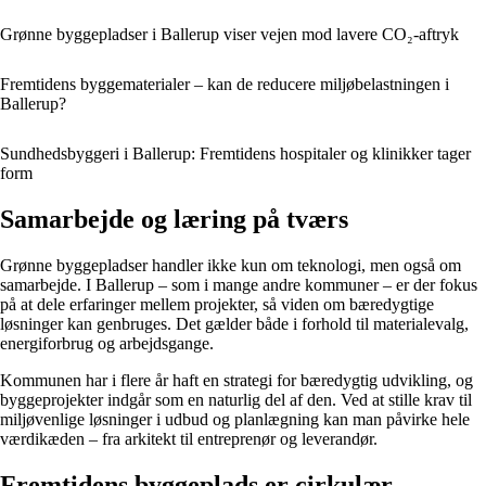
Grønne byggepladser i Ballerup viser vejen mod lavere CO₂-aftryk
Fremtidens byggematerialer – kan de reducere miljøbelastningen i
Ballerup?
Sundhedsbyggeri i Ballerup: Fremtidens hospitaler og klinikker tager
form
Samarbejde og læring på tværs
Grønne byggepladser handler ikke kun om teknologi, men også om
samarbejde. I Ballerup – som i mange andre kommuner – er der fokus
på at dele erfaringer mellem projekter, så viden om bæredygtige
løsninger kan genbruges. Det gælder både i forhold til materialevalg,
energiforbrug og arbejdsgange.
Kommunen har i flere år haft en strategi for bæredygtig udvikling, og
byggeprojekter indgår som en naturlig del af den. Ved at stille krav til
miljøvenlige løsninger i udbud og planlægning kan man påvirke hele
værdikæden – fra arkitekt til entreprenør og leverandør.
Fremtidens byggeplads er cirkulær