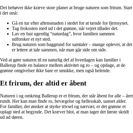
Det behøver ikke kræve store planer at bruge naturen som frirum. Start
i det små:
Gå en tur efter aftensmaden i stedet for at tænde for fjernsynet.
Tag frokosten med ud i det grønne, når vejret tillader det.
Lav en fast ugentlig “naturdag”, hvor familien sammen
udforsker et nyt sted.
Brug naturen som baggrund for samtaler – mange oplever, at det
er lettere at tale sammen, når man går side om side.
Ved at gøre naturen til en naturlig del af hverdagen kan familier i
Ballerup finde en balance mellem aktivitet og ro – og opdage, at de
grønne omgivelser ikke bare er smukke, men også helende.
Et frirum, der altid er åbent
Naturen i og omkring Ballerup er et frirum, der står åbent for alle – året
rundt. Her kan man finde ro, bevægelse og fællesskab, uanset alder.
For familier, der ønsker at styrke trivsel og nærvær, er det grønne et
oplagt sted at begynde. Det kræver blot, at man tager det første skridt
ud ad døren.