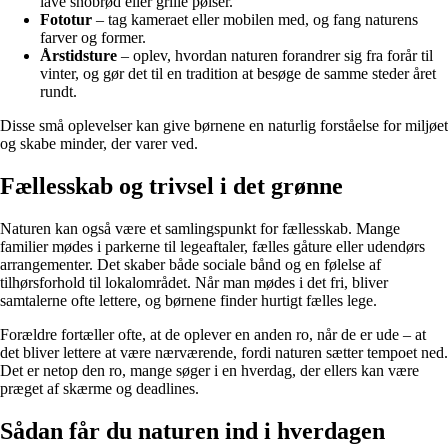
lave snobrød eller grille pølser.
Fototur
– tag kameraet eller mobilen med, og fang naturens
farver og former.
Årstidsture
– oplev, hvordan naturen forandrer sig fra forår til
vinter, og gør det til en tradition at besøge de samme steder året
rundt.
Disse små oplevelser kan give børnene en naturlig forståelse for miljøet
og skabe minder, der varer ved.
Fællesskab og trivsel i det grønne
Naturen kan også være et samlingspunkt for fællesskab. Mange
familier mødes i parkerne til legeaftaler, fælles gåture eller udendørs
arrangementer. Det skaber både sociale bånd og en følelse af
tilhørsforhold til lokalområdet. Når man mødes i det fri, bliver
samtalerne ofte lettere, og børnene finder hurtigt fælles lege.
Forældre fortæller ofte, at de oplever en anden ro, når de er ude – at
det bliver lettere at være nærværende, fordi naturen sætter tempoet ned.
Det er netop den ro, mange søger i en hverdag, der ellers kan være
præget af skærme og deadlines.
Sådan får du naturen ind i hverdagen