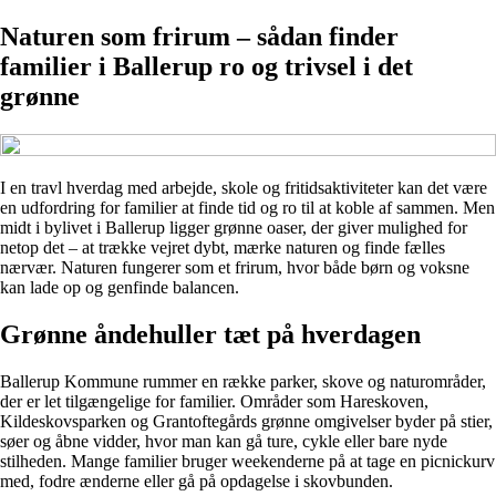
Naturen som frirum – sådan finder
familier i Ballerup ro og trivsel i det
grønne
I en travl hverdag med arbejde, skole og fritidsaktiviteter kan det være
en udfordring for familier at finde tid og ro til at koble af sammen. Men
midt i bylivet i Ballerup ligger grønne oaser, der giver mulighed for
netop det – at trække vejret dybt, mærke naturen og finde fælles
nærvær. Naturen fungerer som et frirum, hvor både børn og voksne
kan lade op og genfinde balancen.
Grønne åndehuller tæt på hverdagen
Ballerup Kommune rummer en række parker, skove og naturområder,
der er let tilgængelige for familier. Områder som Hareskoven,
Kildeskovsparken og Grantoftegårds grønne omgivelser byder på stier,
søer og åbne vidder, hvor man kan gå ture, cykle eller bare nyde
stilheden. Mange familier bruger weekenderne på at tage en picnickurv
med, fodre ænderne eller gå på opdagelse i skovbunden.