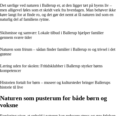
Det særlige ved naturen i Ballerup er, at den ligger tæt på byens liv –
men alligevel føles som et skridt væk fra hverdagen. Man behøver ikke
køre langt for at finde ro, og det gør det nemt at få naturen ind som en
naturlig del af familiens rytme.
Skilsmisse og samvær: Lokale tilbud i Ballerup hjælper familier
gennem svære tider
Naturen som frirum – sådan finder familier i Ballerup ro og trivsel i det
grønne
Læring uden for skolen: Fritidsklubber i Ballerup styrker børns
kompetencer
Historien fortalt for børn – museer og kultursteder bringer Ballerups
historie til live
Naturen som pusterum for både børn og
voksne
Forskning viser, at ophold i naturen kan reducere stress og øge følelsen