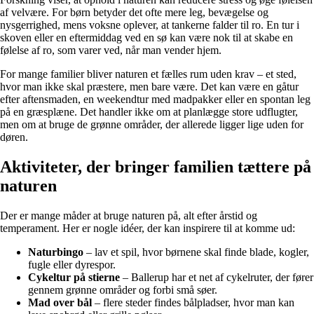
af velvære. For børn betyder det ofte mere leg, bevægelse og
nysgerrighed, mens voksne oplever, at tankerne falder til ro. En tur i
skoven eller en eftermiddag ved en sø kan være nok til at skabe en
følelse af ro, som varer ved, når man vender hjem.
For mange familier bliver naturen et fælles rum uden krav – et sted,
hvor man ikke skal præstere, men bare være. Det kan være en gåtur
efter aftensmaden, en weekendtur med madpakker eller en spontan leg
på en græsplæne. Det handler ikke om at planlægge store udflugter,
men om at bruge de grønne områder, der allerede ligger lige uden for
døren.
Aktiviteter, der bringer familien tættere på
naturen
Der er mange måder at bruge naturen på, alt efter årstid og
temperament. Her er nogle idéer, der kan inspirere til at komme ud:
Naturbingo
– lav et spil, hvor børnene skal finde blade, kogler,
fugle eller dyrespor.
Cykeltur på stierne
– Ballerup har et net af cykelruter, der fører
gennem grønne områder og forbi små søer.
Mad over bål
– flere steder findes bålpladser, hvor man kan