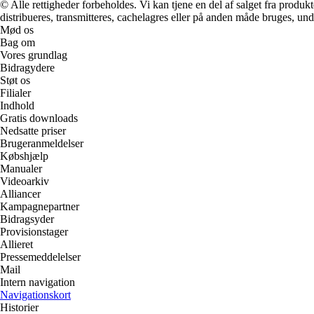
© Alle rettigheder forbeholdes. Vi kan tjene en del af salget fra produk
distribueres, transmitteres, cachelagres eller på anden måde bruges, und
Mød os
Bag om
Vores grundlag
Bidragydere
Støt os
Filialer
Indhold
Gratis downloads
Nedsatte priser
Brugeranmeldelser
Købshjælp
Manualer
Videoarkiv
Alliancer
Kampagnepartner
Bidragsyder
Provisionstager
Allieret
Pressemeddelelser
Mail
Intern navigation
Navigationskort
Historier