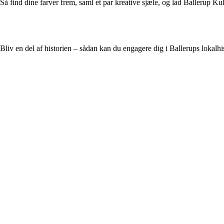
Så find dine farver frem, saml et par kreative sjæle, og lad Ballerup K
Bliv en del af historien – sådan kan du engagere dig i Ballerups lokalhi