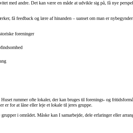
ivitet med andre. Det kan være en måde at udvikle sig på, få nye perspe
rker, få feedback og lære af hinanden – uanset om man er nybegynder e
storiske foreninger
opfindsomhed
gang
r. Huset rummer ofte lokaler, der kan bruges til forenings- og fritidsfor
er for at låne eller leje et lokale til jeres gruppe.
grupper i området. Måske kan I samarbejde, dele erfaringer eller arrange