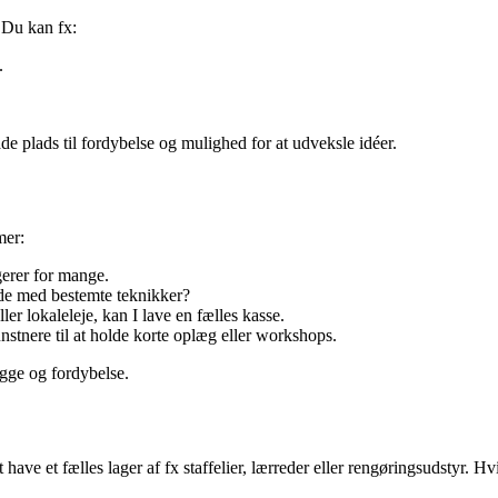
. Du kan fx:
.
e plads til fordybelse og mulighed for at udveksle idéer.
mer:
erer for mange.
ejde med bestemte teknikker?
ler lokaleleje, kan I lave en fælles kasse.
nstnere til at holde korte oplæg eller workshops.
hygge og fordybelse.
have et fælles lager af fx staffelier, lærreder eller rengøringsudstyr. H