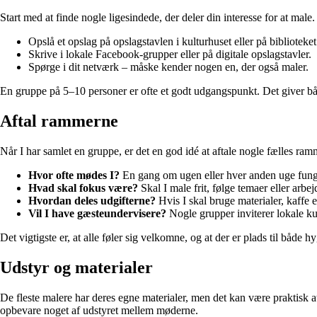
Start med at finde nogle ligesindede, der deler din interesse for at male
Opslå et opslag på opslagstavlen i kulturhuset eller på biblioteket
Skrive i lokale Facebook-grupper eller på digitale opslagstavler.
Spørge i dit netværk – måske kender nogen en, der også maler.
En gruppe på 5–10 personer er ofte et godt udgangspunkt. Det giver båd
Aftal rammerne
Når I har samlet en gruppe, er det en god idé at aftale nogle fælles ram
Hvor ofte mødes I?
En gang om ugen eller hver anden uge fung
Hvad skal fokus være?
Skal I male frit, følge temaer eller arb
Hvordan deles udgifterne?
Hvis I skal bruge materialer, kaffe el
Vil I have gæsteundervisere?
Nogle grupper inviterer lokale ku
Det vigtigste er, at alle føler sig velkomne, og at der er plads til både 
Udstyr og materialer
De fleste malere har deres egne materialer, men det kan være praktisk at 
opbevare noget af udstyret mellem møderne.