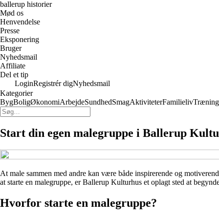
ballerup historier
Mød os
Henvendelse
Presse
Eksponering
Bruger
Nyhedsmail
Affiliate
Del et tip
Login
Registrér dig
Nyhedsmail
Kategorier
Byg
Bolig
Økonomi
Arbejde
Sundhed
Smag
Aktiviteter
Familieliv
Træning
Start din egen malegruppe i Ballerup Kult
At male sammen med andre kan være både inspirerende og motiverende. I 
at starte en malegruppe, er Ballerup Kulturhus et oplagt sted at begynde
Hvorfor starte en malegruppe?