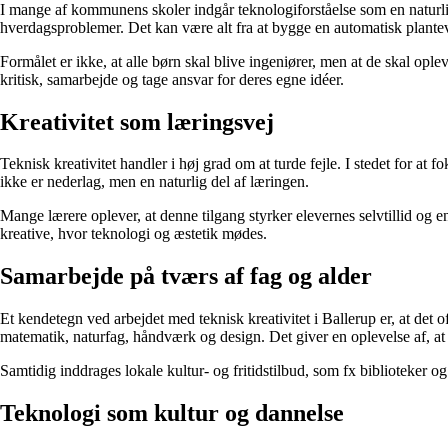
I mange af kommunens skoler indgår teknologiforståelse som en naturlig 
hverdagsproblemer. Det kan være alt fra at bygge en automatisk plantev
Formålet er ikke, at alle børn skal blive ingeniører, men at de skal opl
kritisk, samarbejde og tage ansvar for deres egne idéer.
Kreativitet som læringsvej
Teknisk kreativitet handler i høj grad om at turde fejle. I stedet for at
ikke er nederlag, men en naturlig del af læringen.
Mange lærere oplever, at denne tilgang styrker elevernes selvtillid og en
kreative, hvor teknologi og æstetik mødes.
Samarbejde på tværs af fag og alder
Et kendetegn ved arbejdet med teknisk kreativitet i Ballerup er, at det 
matematik, naturfag, håndværk og design. Det giver en oplevelse af, a
Samtidig inddrages lokale kultur- og fritidstilbud, som fx biblioteker 
Teknologi som kultur og dannelse