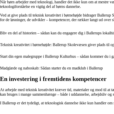
Når børn arbejder med teknologi, handler det ikke kun om at mestre værkt
teknologiforståelse en vigtig del af børns dannelse.
Ved at give plads til teknisk kreativitet i børnehøjde bidrager Ballerup 
for de løsninger, de udvikler – kompetencer, der rækker langt ud over s
Bliv en del af historien – sådan kan du engagere dig i Ballerups lokalhi
Teknisk kreativitet i børnehøjde: Ballerup Skolevæsen giver plads til 
Start din egen malegruppe i Ballerup Kulturhus – sådan kommer du i 
Madglæde og naboskab: Sådan starter du en madklub i Ballerup
En investering i fremtidens kompetencer
At arbejde med teknisk kreativitet kræver tid, materialer og mod til at 
kan bruges i mange sammenhænge – både i uddannelse, arbejdsliv og so
I Ballerup er det tydeligt, at teknologisk dannelse ikke kun handler om