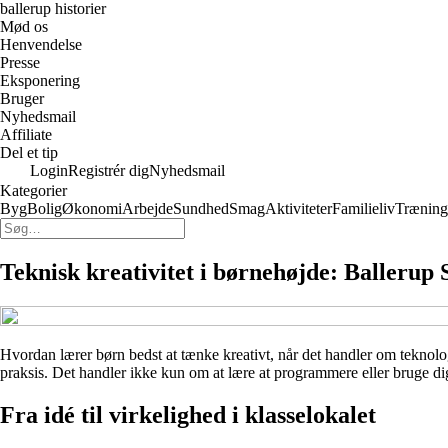
ballerup historier
Mød os
Henvendelse
Presse
Eksponering
Bruger
Nyhedsmail
Affiliate
Del et tip
Login
Registrér dig
Nyhedsmail
Kategorier
Byg
Bolig
Økonomi
Arbejde
Sundhed
Smag
Aktiviteter
Familieliv
Træning
Teknisk kreativitet i børnehøjde: Ballerup
Hvordan lærer børn bedst at tænke kreativt, når det handler om teknolo
praksis. Det handler ikke kun om at lære at programmere eller bruge di
Fra idé til virkelighed i klasselokalet