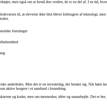
øjer, men også om at forstå den verden, de er en del af. I en tid, hvor 
Skolevæsen til, at eleverne ikke blot bliver forbrugere af teknologi, men
kolen.
storiske foreninger
opfindsomhed
gang
tænke anderledes. Men det er en investering, der betaler sig. Når børn læ
m aktive borgere i et samfund i forandring.
 skærme og koder, men om mennesker, idéer og samarbejde. Det er her, den