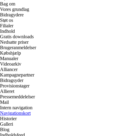
Bag om
Vores grundlag
Bidragydere
Støt os
Filialer
Indhold
Gratis downloads
Nedsatte priser
Brugeranmeldelser
Købshjælp
Manualer
Videoarkiv
Alliancer
Kampagnepartner
Bidragsyder
Provisionstager
Allieret
Pressemeddelelser
Mail
Intern navigation
Navigationskort
Historier
Galleri
Blog
Indholdsfeed