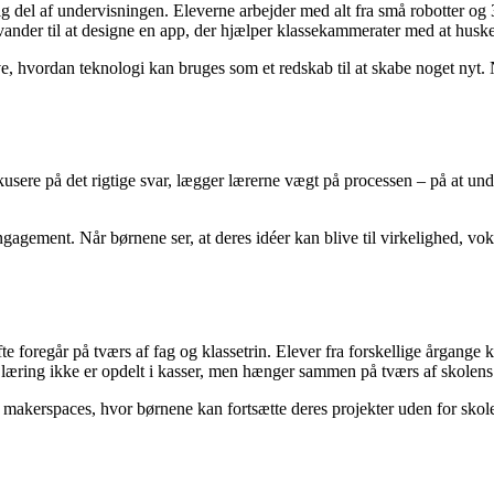
del af undervisningen. Eleverne arbejder med alt fra små robotter og 3D
ander til at designe en app, der hjælper klassekammerater med at huske 
eve, hvordan teknologi kan bruges som et redskab til at skabe noget nyt. 
 fokusere på det rigtige svar, lægger lærerne vægt på processen – på at un
gagement. Når børnene ser, at deres idéer kan blive til virkelighed, voks
ofte foregår på tværs af fag og klassetrin. Elever fra forskellige årgan
t læring ikke er opdelt i kasser, men hænger sammen på tværs af skolen
og makerspaces, hvor børnene kan fortsætte deres projekter uden for skol